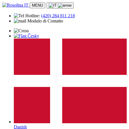
MENU
Hotline:
(420)
284 811 218
Modulo di Contatto
Alloggio
Česky
Appartamento
Hotel
Campeggio
Posizione
Rosolina
Spiaggia
Trasporto
Storia
Intrattenimento e tempo libero
Programma di attività
Animazione per bambini
Attività sportive
Informazioni pratiche
Sicurezza
Operatori sanitari
Negozi e mercati
Contatto
Danish