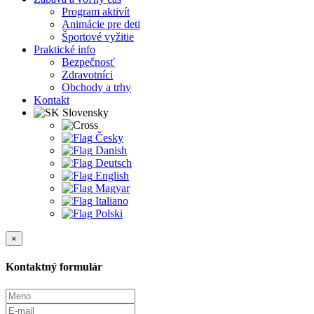
Program aktivít
Animácie pre deti
Športové vyžitie
Praktické info
Bezpečnosť
Zdravotníci
Obchody a trhy
Kontakt
Slovensky
Česky
Danish
Deutsch
English
Magyar
Italiano
Polski
×
Kontaktný formulár