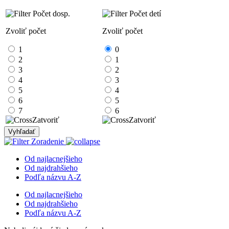
Počet dosp.
Počet detí
Zvoliť počet
Zvoliť počet
1
0
2
1
3
2
4
3
5
4
6
5
7
6
Zatvoriť
Zatvoriť
Vyhľadať
Zoradenie
Od najlacnejšieho
Od najdrahšieho
Podľa názvu A-Z
Od najlacnejšieho
Od najdrahšieho
Podľa názvu A-Z