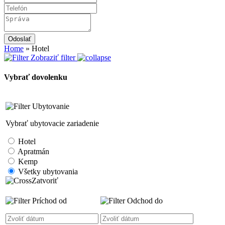
Odoslať
Home
»
Hotel
Zobraziť filter
Vybrať dovolenku
Ubytovanie
Vybrať ubytovacie zariadenie
Hotel
Apratmán
Kemp
Všetky ubytovania
Zatvoriť
Príchod od
Odchod do