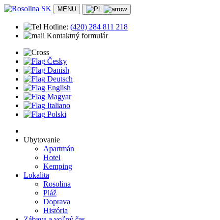
MENU
Hotline:
(420)
284 811 218
Kontaktný formulár
Ubytovanie
Česky
Apartmán
Danish
Hotel
Deutsch
Kemping
English
Lokalita
Magyar
Rosolina
Italiano
Pláž
Polski
Doprava
História
Zábava a voľný čas
Ubytovanie
Program aktivít
Apartmán
Animácie pre deti
Hotel
Športové vyžitie
Kemping
Praktické info
Lokalita
Bezpečnosť
Rosolina
Zdravotníci
Pláž
Obchody a trhy
Doprava
Kontakt
História
Zábava a voľný čas