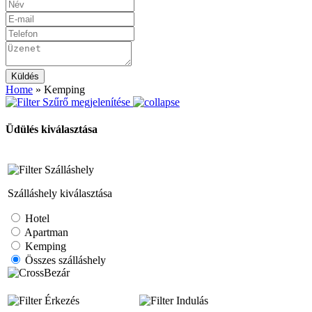
Küldés
Home
»
Kemping
Szűrő megjelenítése
Üdülés kiválasztása
Szálláshely
Szálláshely kiválasztása
Hotel
Apartman
Kemping
Összes szálláshely
Bezár
Érkezés
Indulás