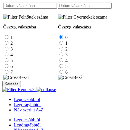
Felnőttek száma
Gyermekek száma
Összeg választása
Összeg választása
1
0
2
1
3
2
4
3
5
4
6
5
7
6
Bezár
Bezár
Keresés
Rendezés
Legolcsóbbtól
Legdrágábbtól
Név szerint A-Z
Legolcsóbbtól
Legdrágábbtól