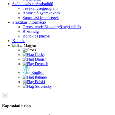
Szórakozás és Szabadidő
Tevékenységprogram
Animáció gyerekeknek
Sportolási lehetőségek
Praktikus információ
Orvosi rendelők – sürgősségi ellátás
Biztonság
Boltok és piacok
Kontakt
Magyar
Česky
Danish
Deutsch
English
Italiano
Polski
Slovensky
×
Kapcsolati ürlap