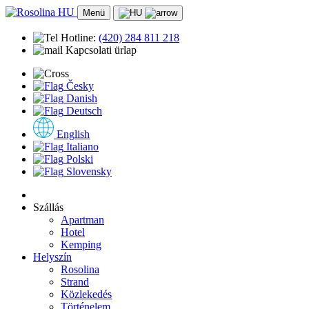
Menü
Hotline:
(420)
284 811 218
Kapcsolati ürlap
Česky
Danish
Deutsch
English
Italiano
Polski
Slovensky
Szállás
Apartman
Hotel
Kemping
Helyszín
Rosolina
Strand
Közlekedés
Történelem