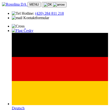
MENU
Hotline:
(420)
284 811 218
Kontaktformular
Nyheder
Česky
Appartement
Hotel
Campingplads
Beliggenhed
Rosolina
Strand
Transportere
Historie
Underholdning og fritid
Aktivitetsprogram
Animation til børn
Sportsaktiviteter
Praktisk info
Læger og førstehjælp
Sikkerhed
Butikker og markeder
Kontakt
Deutsch