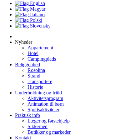
English
Magyar
Italiano
Polski
Slovensky
Nyheder
Appartement
Hotel
Campingplads
Beliggenhed
Rosolina
Strand
Transportere
Historie
Underholdning og fritid
Aktivitetsprogram
Animation til børn
Sportsaktiviteter
Praktisk info
Læger og førstehjælp
Sikkerhed
Butikker og markeder
Kontakt