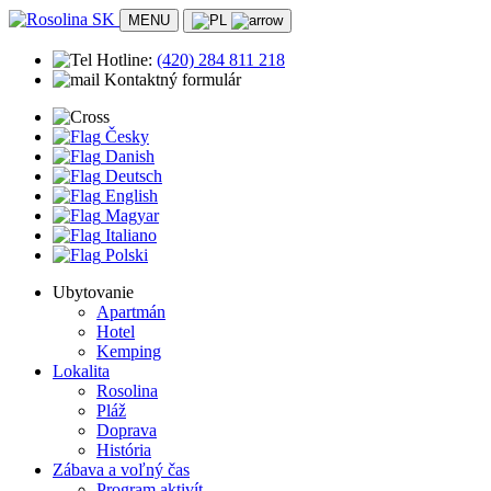
MENU
Hotline:
(420)
284 811 218
Kontaktný formulár
Česky
Danish
Deutsch
English
Magyar
Italiano
Polski
Ubytovanie
Apartmán
Hotel
Kemping
Lokalita
Rosolina
Pláž
Doprava
História
Zábava a voľný čas
Program aktivít