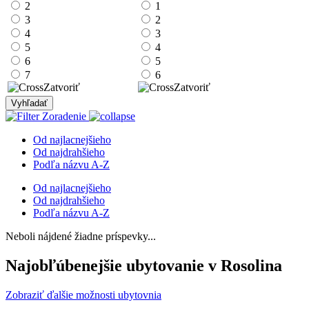
2
1
3
2
4
3
5
4
6
5
7
6
Zatvoriť
Zatvoriť
Vyhľadať
Zoradenie
Od najlacnejšieho
Od najdrahšieho
Podľa názvu A-Z
Od najlacnejšieho
Od najdrahšieho
Podľa názvu A-Z
Neboli nájdené žiadne príspevky...
Najobľúbenejšie ubytovanie v Rosolina
Zobraziť ďalšie možnosti ubytovnia