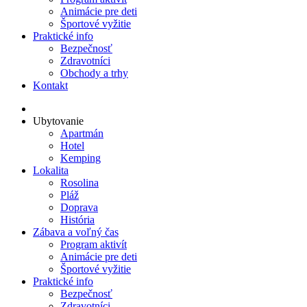
Animácie pre deti
Športové vyžitie
Praktické info
Bezpečnosť
Zdravotníci
Obchody a trhy
Kontakt
Ubytovanie
Apartmán
Hotel
Kemping
Lokalita
Rosolina
Pláž
Doprava
História
Zábava a voľný čas
Program aktivít
Animácie pre deti
Športové vyžitie
Praktické info
Bezpečnosť
Zdravotníci