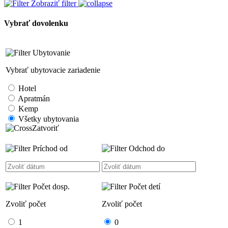
Zobraziť filter
Vybrať dovolenku
Ubytovanie
Vybrať ubytovacie zariadenie
Hotel
Apratmán
Kemp
Všetky ubytovania
Zatvoriť
Príchod od
Odchod do
Počet dosp.
Počet detí
Zvoliť počet
Zvoliť počet
1
0