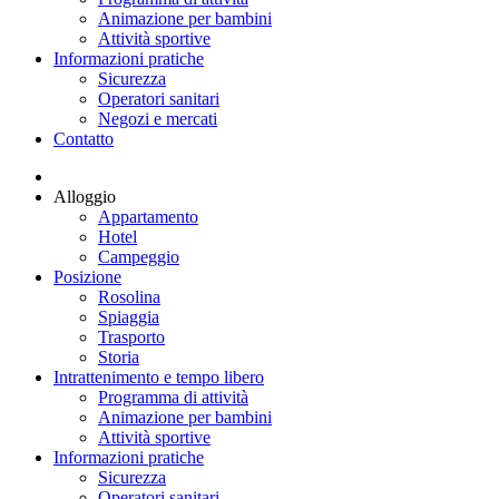
Animazione per bambini
Attività sportive
Informazioni pratiche
Sicurezza
Operatori sanitari
Negozi e mercati
Contatto
Alloggio
Appartamento
Hotel
Campeggio
Posizione
Rosolina
Spiaggia
Trasporto
Storia
Intrattenimento e tempo libero
Programma di attività
Animazione per bambini
Attività sportive
Informazioni pratiche
Sicurezza
Operatori sanitari