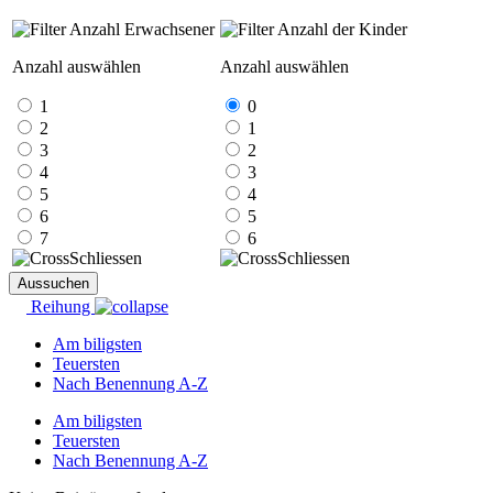
Anzahl Erwachsener
Anzahl der Kinder
Anzahl auswählen
Anzahl auswählen
1
0
2
1
3
2
4
3
5
4
6
5
7
6
Schliessen
Schliessen
Aussuchen
Reihung
Am biligsten
Teuersten
Nach Benennung A-Z
Am biligsten
Teuersten
Nach Benennung A-Z